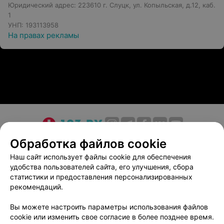
Юридический адрес: 223610 г. Слуцк, ул. Копыльская, д.12, каб.
1
УНП: 193113958
На правах рекламы
О проекте
Новости проекта
Размещение рекламы
Обработка файлов cookie
Медицинский маркетинг
Публичный договор
Наш сайт использует файлы cookie для обеспечения
удобства пользователей сайта, его улучшения, сбора
Пользовательское соглашение
Способы оплаты
статистики и предоставления персонализированных
Вакансии
Партнеры
рекомендаций.
Написать руководителю 103.by
Вы можете настроить параметры использования файлов
Написать в поддержку
cookie или изменить свое согласие в более позднее время.
Персональные настройки cookie