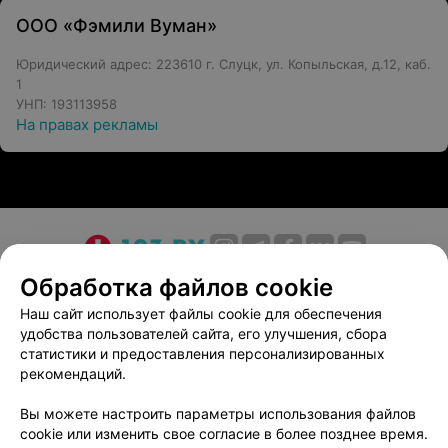
ООО «Фэмили Вуман»
Юридический адрес: 223610 г. Слуцк, ул. Копыльская, д.12, каб.
1
УНП: 193113958
На правах рекламы
О проекте
Новости проекта
Размещение рекламы
Обработка файлов cookie
Медицинский маркетинг
Публичный договор
Наш сайт использует файлы cookie для обеспечения
удобства пользователей сайта, его улучшения, сбора
Пользовательское соглашение
Способы оплаты
статистики и предоставления персонализированных
Вакансии
Партнеры
рекомендаций.
Написать руководителю 103.by
Вы можете настроить параметры использования файлов
Написать в поддержку
cookie или изменить свое согласие в более позднее время.
Персональные настройки cookie